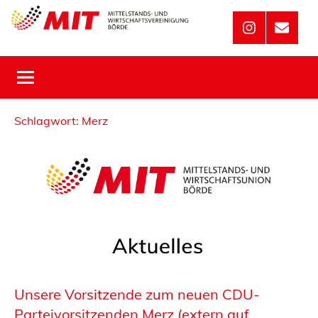
Zum
Inhalt
MIT
Mittelstands-
Instagram
Mail
und
springen
Börde
Wirtschaftsunion
Schlagwort:
Merz
Unsere Vorsitzende zum neuen CDU-
Parteivorsitzenden Merz (extern auf