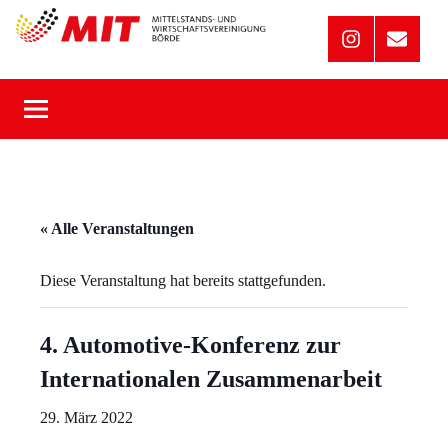
Zum
Inhalt
MIT
Mittelstands-
Instagram
Mail
und
springen
Börde
Wirtschaftsunion
« Alle Veranstaltungen
Diese Veranstaltung hat bereits stattgefunden.
4. Automotive-Konferenz zur
Internationalen Zusammenarbeit
29. März 2022